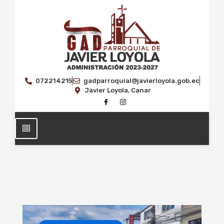
072214215
gadparroquial@javierloyola.gob.ec
Javier Loyola, Canar